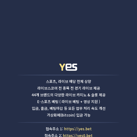
스포츠, 라이브 배당 전체 상향
라이브스코어 전 종목 전 경기 라이브 제공
44개 브랜드의 다양한 라이브 카지노 & 슬롯 제공
E-스포츠 베팅 ( 라이브 베팅 + 영상 지원 )
입금, 출금, 베팅마감 등 모든 업무 처리 속도 개선
가상화폐(Bitcoin) 입금 가능
접속주소 1:
https://yes.bet
접속주소 2:
https://yes0.bet