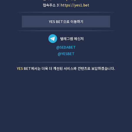
접속주소 3:
https://yes1.bet
YES BET으로 이동하기
텔레그램 메신저
@SEDABET
@YESBET
YES
BET에서는 더욱 더 개선된 서비스와 컨텐츠로 보답하겠습니다.